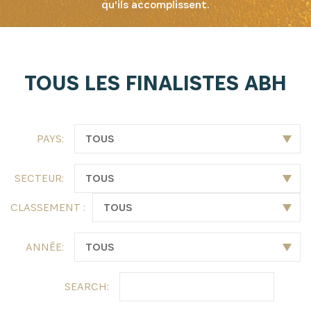
qu'ils accomplissent.
INSCRIVEZ-VOUS À NOTRE
TOUS LES FINALISTES ABH
NEWSLETTER
Recevez les dernières informations sur l'Africa
PAYS:
Netpreneur Prize Initiative, nos héros et nos
partenaires
SECTEUR:
CLASSEMENT :
ANNÉE:
SEARCH: