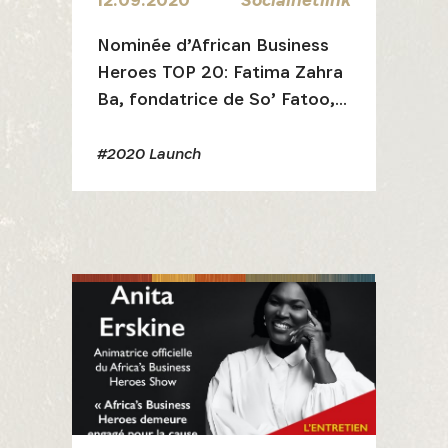
es dernières informations sur l'Africa Netpreneur Prize Initi
Nominée d’African Business
héros et nos partenaires
Heroes TOP 20: Fatima Zahra
Ba, fondatrice de So’ Fatoo,
livre ses secrets
#2020 Launch
S'INSCRIRE