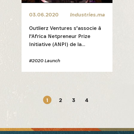
03.06.2020
Industries.ma
Outlierz Ventures s’associe à
l’Africa Netpreneur Prize
Initiative (ANPI) de la
Fondation Jack Ma
#2020 Launch
1
2
3
4