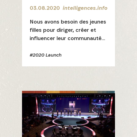
03.08.2020
intelligences.info
Nous avons besoin des jeunes
filles pour diriger, créer et
influencer leur communauté
et le monde à travers leurs
puissantes idées
#2020 Launch