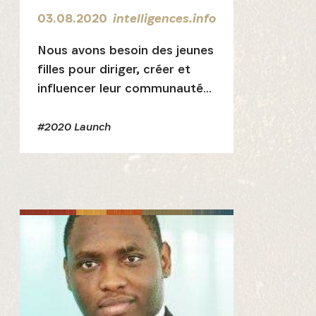
03.08.2020
intelligences.info
Nous avons besoin des jeunes
filles pour diriger, créer et
influencer leur communauté
et le monde à travers leurs
puissantes idées
#2020 Launch