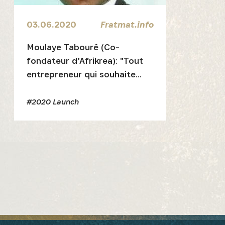
03.06.2020
Fratmat.info
Moulaye Tabouré (Co-
fondateur d’Afrikrea): "Tout
entrepreneur qui souhaite
passer au niveau supérieur,
doit postuler au concours
#2020 Launch
Africa’s Business Heroes"