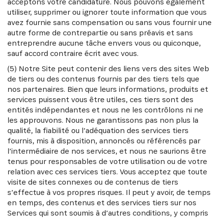
acceptons votre candidature. Nous pouvons également
NEWSLETTER
utiliser, supprimer ou ignorer toute information que vous
avez fournie sans compensation ou sans vous fournir une
autre forme de contrepartie ou sans préavis et sans
Recevez les dernières informations sur l'Africa
entreprendre aucune tâche envers vous ou quiconque,
Netpreneur Prize Initiative, nos héros et nos
sauf accord contraire écrit avec vous.
partenaires
(5) Notre Site peut contenir des liens vers des sites Web
de tiers ou des contenus fournis par des tiers tels que
nos partenaires. Bien que leurs informations, produits et
services puissent vous être utiles, ces tiers sont des
entités indépendantes et nous ne les contrôlons ni ne
les approuvons. Nous ne garantissons pas non plus la
qualité, la fiabilité ou l’adéquation des services tiers
fournis, mis à disposition, annoncés ou référencés par
l’intermédiaire de nos services, et nous ne saurions être
tenus pour responsables de votre utilisation ou de votre
S'INSCRIRE
relation avec ces services tiers. Vous acceptez que toute
visite de sites connexes ou de contenus de tiers
s’effectue à vos propres risques. Il peut y avoir, de temps
en temps, des contenus et des services tiers sur nos
Services qui sont soumis à d’autres conditions, y compris