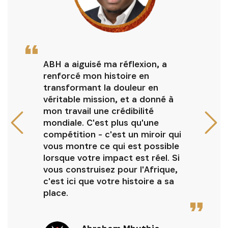
Le processus de candidature à
l'ABH a été instructif et m'a
obligé à approfondir les chiffres
et les performances de notre
entreprise. Ce fut un exercice
inestimable de précision et de
clarté, offrant de nouvelles
perspectives sur l'impact et le
potentiel de notre entreprise.
Pour tout entrepreneur, cette
expérience ne consiste pas
seulement à postuler, mais aussi
à véritablement comprendre et
exprimer la valeur de votre
entreprise.