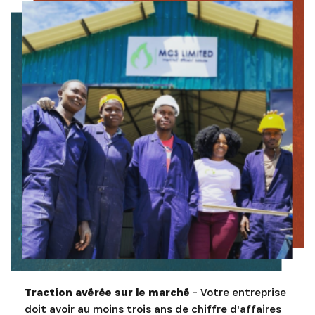
INSCRIVEZ-VOUS À NOTRE
NEWSLETTER
Recevez les dernières informations sur l'Africa
Netpreneur Prize Initiative, nos héros et nos
partenaires
Traction avérée sur le marché
- Votre entreprise
doit avoir au moins trois ans de chiffre d'affaires