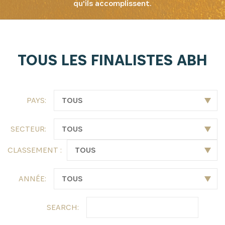
qu'ils accomplissent.
INSCRIVEZ-VOUS À NOTRE
TOUS LES FINALISTES ABH
NEWSLETTER
Recevez les dernières informations sur l'Africa
PAYS:
Netpreneur Prize Initiative, nos héros et nos
partenaires
SECTEUR:
CLASSEMENT :
ANNÉE:
SEARCH: