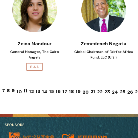
Zeina Mandour
Zemedeneh Negatu
General Manager, The Cairo
Global Chairman of Fairfax Africa
Angels
Fund, LLC (U.S.)
PLUS
7
6
8
9
11
12
13
15
17
21
16
18
19
10
14
22
23
25
2
26
20
24
SPONSORS