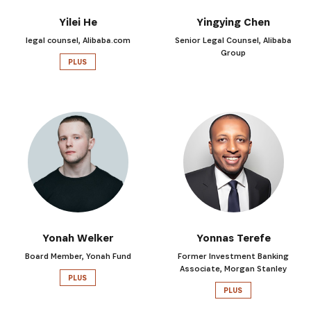
Recevez les dernières informations sur l'Africa Netpr
Prize Initiative, nos héros et nos partenaires
Yilei He
Yingying Chen
legal counsel, Alibaba.com
Senior Legal Counsel, Alibaba
Group
PLUS
S'INSCRIRE
Yonah Welker
Yonnas Terefe
Board Member, Yonah Fund
Former Investment Banking
Associate, Morgan Stanley
PLUS
PLUS