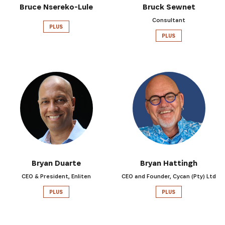
Bruce Nsereko-Lule
Bruck Sewnet
Recevez les dernières informations sur l'Africa Netpr
Prize Initiative, nos héros et nos partenaires
Consultant
PLUS
PLUS
S'INSCRIRE
Bryan Duarte
Bryan Hattingh
CEO & President, Enliten
CEO and Founder, Cycan (Pty) Ltd
PLUS
PLUS