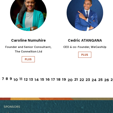
Caroline Numuhire
Cedric ATANGANA
Founder and Senior Consultant,
CEO & co-founder, WeCashUp
The ConneXion Ltd
PLUS
PLUS
7
6
8
9
11
12
13
15
17
21
16
18
19
10
14
22
23
25
2
26
20
24
SPONSORS