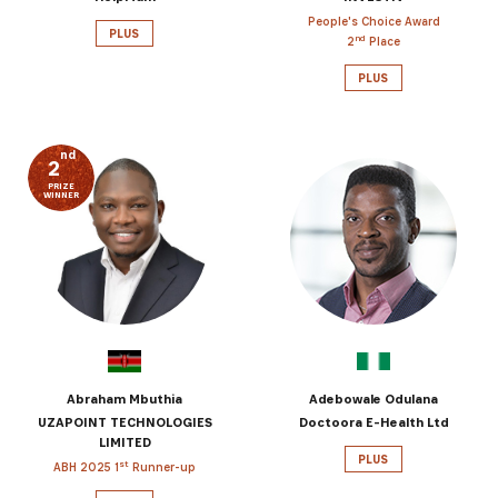
People's Choice Award
PLUS
nd
2
Place
PLUS
nd
2
PRIZE
WINNER
Abraham Mbuthia
Adebowale Odulana
UZAPOINT TECHNOLOGIES
Doctoora E-Health Ltd
LIMITED
PLUS
st
ABH 2025 1
Runner-up