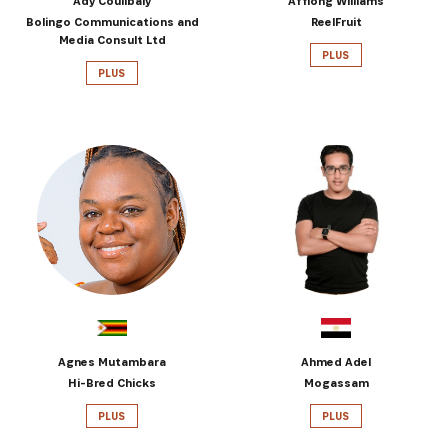
Ady Coulibaly
Affiong Williams
Bolingo Communications and
ReelFruit
Media Consult Ltd
PLUS
PLUS
Agnes Mutambara
Ahmed Adel
Hi-Bred Chicks
Mogassam
PLUS
PLUS