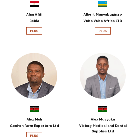
Alaa Afifi
Albert Munyabugingo
Bekia
Vuba Vuba Africa LTD
PLUS
PLUS
Alex Muli
Alex Musyoka
Goshen Farm Exporters Ltd
Viebeg Medical and Dental
Supplies Ltd
PLUS