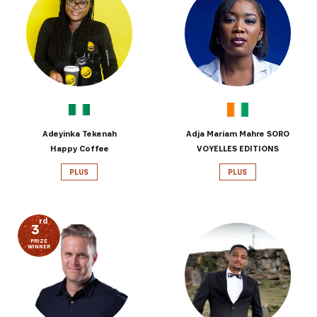
INSCRIVEZ-VOUS À NOTRE
NEWSLETTER
Recevez les dernières informations sur l'Africa
Adeyinka Tekenah
Adja Mariam Mahre SORO
Netpreneur Prize Initiative, nos héros et nos
Happy Coffee
VOYELLES EDITIONS
partenaires
PLUS
PLUS
rd
3
PRIZE
WINNER