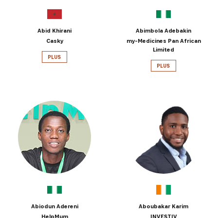
Abid Khirani
Abimbola Adebakin
Casky
my-Medicines Pan African
Limited
PLUS
PLUS
Abiodun Adereni
Aboubakar Karim
HelpMum
INVESTIV