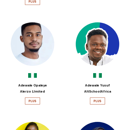
PLUS
Adewale Opaleye
Adewale Yusuf
Alerzo LImited
AltSchoolAfrica
PLUS
PLUS