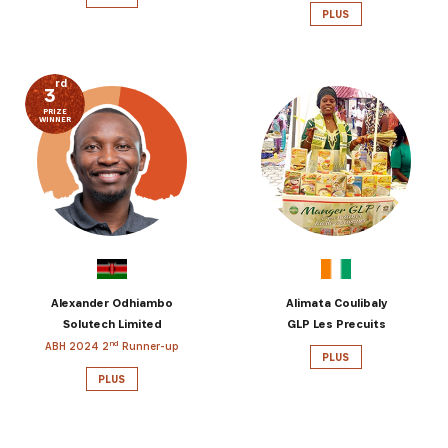
PLUS
rd
3
PRIZE
WINNER
Alexander Odhiambo
Alimata Coulibaly
Solutech Limited
GLP Les Precuits
nd
ABH 2024 2
Runner-up
PLUS
PLUS